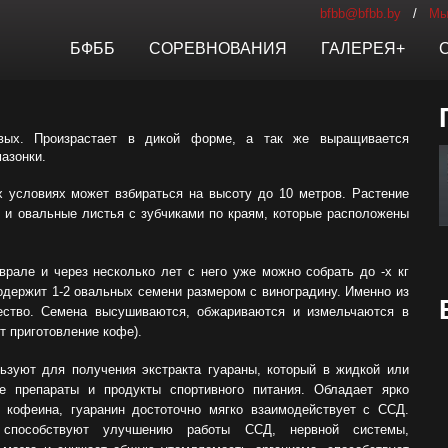
bfbb@bfbb.by
/
Мы
БФББ
СОРЕВНОВАНИЯ
ГАЛЕРЕЯ+
овых. Произрастает в дикой форме, а так же выращивается
зонки​.
х условиях может взбираться на
высоту до 10 метров. Растение
х
и овальные листья с зубчиками по краям, которые расположены
врале и через несколько лет с
него уже можно собрать до -х кг
содержит 1-2 овальных семени размером
с виноградину. Именно из
ество.
Семена высушиваются, обжариваются и измельчаются в
т приготовление кофе).
ьзуют для получения экстракта гуараны, который в жидкой
или
ые препараты и продукты
спортивного питания.
Обладает ярко
 кофеина, гуаранин
достоточно мягко взаимодействует с ССД.
 способствуют улучшению работы ССД, нервной системы,