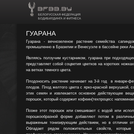
БЕЛОРУССКАЯ ФЕДЕРАЦИЯ
БОДИБИЛДИНГА И ФИТНЕСА
ГУАРАНА
Гуарана - вечнозеленое растение семейства сапинд
промышленно в Бразилии и Венесуэле в бассейне реки Ама
Являясь ползучим кустарником, гуарана при подходящи
представляет собой соцветия цветков на коротких ножка
на ветках темного цвета.
Плодоносить растение начинает на 3-й год в январе-фе
плодов.
Плод желтого цвета с ярко-красной верхушкой, 
этих семян и извлекается основное действующее вещ
порошок, который содержит
кофеин(техпроцесс напоминае
Позже этот порошок или
смешивают с водой или испол
порошкообразной форме добавляют потом в различн
выраженым тонизирующим действием, но в отличии от
Обладает рядом положительных свойств,
которые