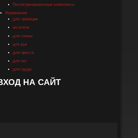
Послетренировочные комплексы
Упражнения
для трапеции
на плечи
для спины
для рук
для пресса
для ног
для груди
ВХОД НА САЙТ